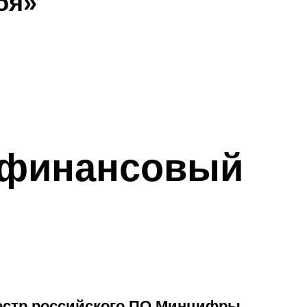
бя»
 финансовый
естр российского ПО Минцифры