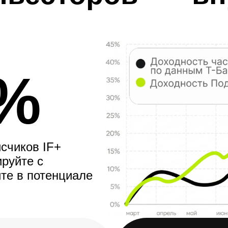
%
счиков IF+
руйте с
те в потенциале