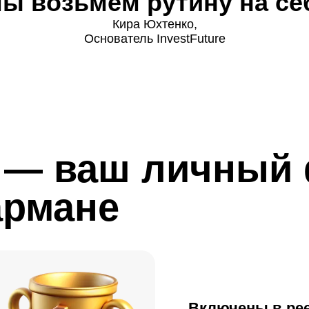
мы возьмем рутину на се
Кира Юхтенко,
Основатель InvestFuture
+ — ваш личный
армане
Включены в ре