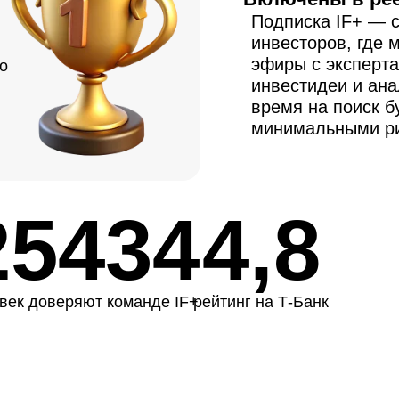
Подписка IF+ — 
инвесторов, где 
эфиры с эксперт
о
инвестидеи и ана
время на поиск б
минимальными р
25434
4,8
век доверяют команде IF+
рейтинг на Т-Банк