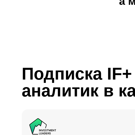
а 
Подписка IF
аналитик в к