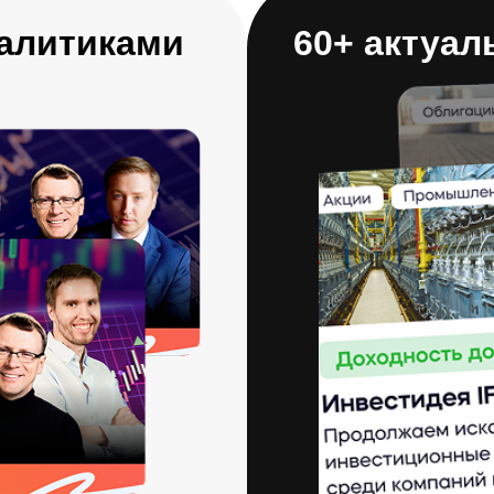
алитиками
60+ актуал